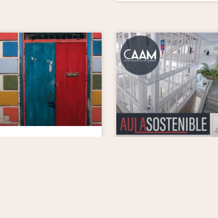
 de entrevistas
e Cultura
enible
 Española para el
II Jornadas Aula
llo Sostenible y la
Sostenible CAAM
ría de Estado para la