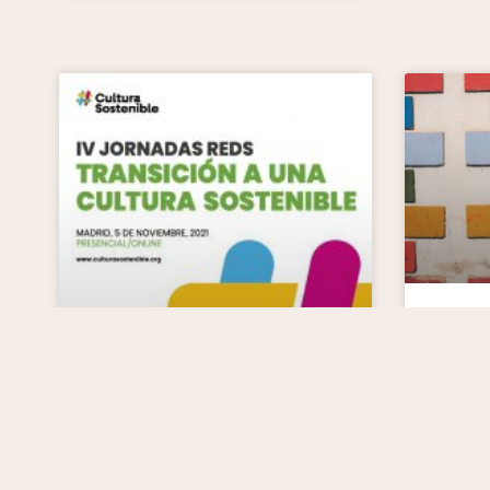
Ciclo
sobr
Sost
La Red
Desarro
Secreta