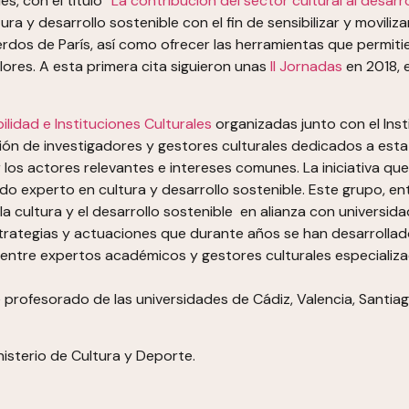
es, con el título
“La contribución del sector cultural al desarr
ra y desarrollo sostenible con el fin de sensibilizar y movili
rdos de París, así como ofrecer las herramientas que permiti
ores. A esta primera cita siguieron unas
II Jornadas
en 2018, 
ilidad e Instituciones Culturales
organizadas junto con el Inst
n de investigadores y gestores culturales dedicados a esta 
 los actores relevantes e intereses comunes. La iniciativa que
do experto en cultura y desarrollo sostenible. Este grupo, ent
a cultura y el desarrollo sostenible en alianza con universida
rategias y actuaciones que durante años se han desarrollado e
ntre expertos académicos y gestores culturales especializad
 profesorado de las universidades de Cádiz, Valenci
a, Santia
nisterio de Cultura y Deporte.